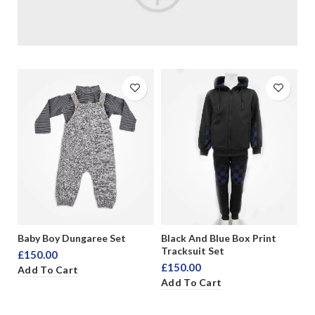
Baby Boy Dungaree Set
Black And Blue Box Print
Bl
Tracksuit Set
Sh
£
150.00
£
150.00
£
Add To Cart
Add To Cart
A