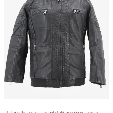
Ac haca ullamcorper donec ante habi tasse donec imperdiet