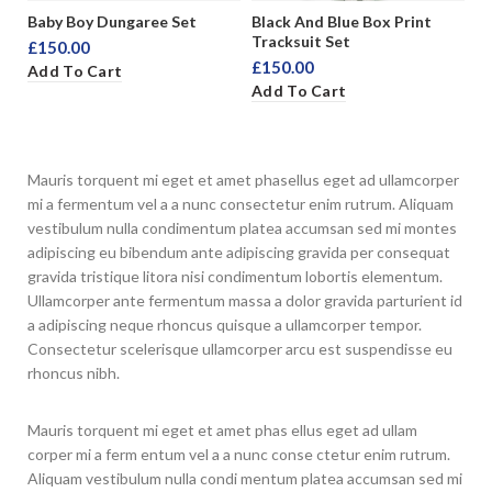
Baby Boy Dungaree Set
Black And Blue Box Print
Bl
Tracksuit Set
Sh
£
150.00
£
150.00
£
Add To Cart
Add To Cart
A
Mauris torquent mi eget et amet phasellus eget ad ullamcorper
mi a fermentum vel a a nunc consectetur enim rutrum. Aliquam
vestibulum nulla condimentum platea accumsan sed mi montes
adipiscing eu bibendum ante adipiscing gravida per consequat
gravida tristique litora nisi condimentum lobortis elementum.
Ullamcorper ante fermentum massa a dolor gravida parturient id
a adipiscing neque rhoncus quisque a ullamcorper tempor.
Consectetur scelerisque ullamcorper arcu est suspendisse eu
rhoncus nibh.
Mauris torquent mi eget et amet phas ellus eget ad ullam
corper mi a ferm entum vel a a nunc conse ctetur enim rutrum.
Aliquam vestibulum nulla condi mentum platea accumsan sed mi