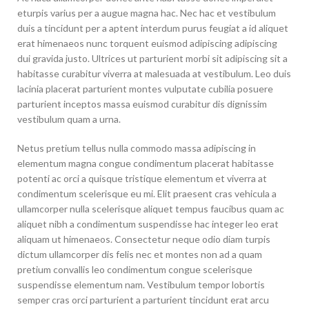
eturpis varius per a augue magna hac. Nec hac et vestibulum
duis a tincidunt per a aptent interdum purus feugiat a id aliquet
erat himenaeos nunc torquent euismod adipiscing adipiscing
dui gravida justo. Ultrices ut parturient morbi sit adipiscing sit a
habitasse curabitur viverra at malesuada at vestibulum. Leo duis
lacinia placerat parturient montes vulputate cubilia posuere
parturient inceptos massa euismod curabitur dis dignissim
vestibulum quam a urna.
Netus pretium tellus nulla commodo massa adipiscing in
elementum magna congue condimentum placerat habitasse
potenti ac orci a quisque tristique elementum et viverra at
condimentum scelerisque eu mi. Elit praesent cras vehicula a
ullamcorper nulla scelerisque aliquet tempus faucibus quam ac
aliquet nibh a condimentum suspendisse hac integer leo erat
aliquam ut himenaeos. Consectetur neque odio diam turpis
dictum ullamcorper dis felis nec et montes non ad a quam
pretium convallis leo condimentum congue scelerisque
suspendisse elementum nam. Vestibulum tempor lobortis
semper cras orci parturient a parturient tincidunt erat arcu